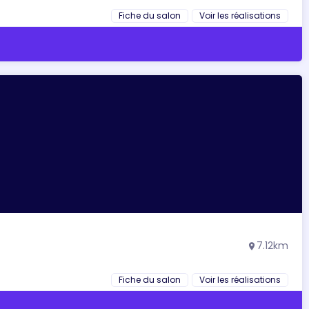
Fiche du salon
Voir les réalisations
7.12km
location_on
Fiche du salon
Voir les réalisations