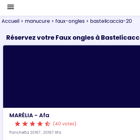
menu
Accueil
> manucure
> faux-ongles
> bastelicaccia-20
Réservez votre Faux ongles à Bastelicacc
MARÉLIA - Afa
star
star
star
star
star_half
(40 votes)
Panchetta 20167 , 20167 Afa