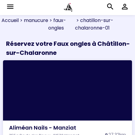
menu
search
perm_identity
Accueil
> manucure
> faux-
> chatillon-sur-
ongles
chalaronne-01
Réservez votre Faux ongles à Châtillon-
sur-Chalaronne
Aliméan Nails - Manziat
27.32km