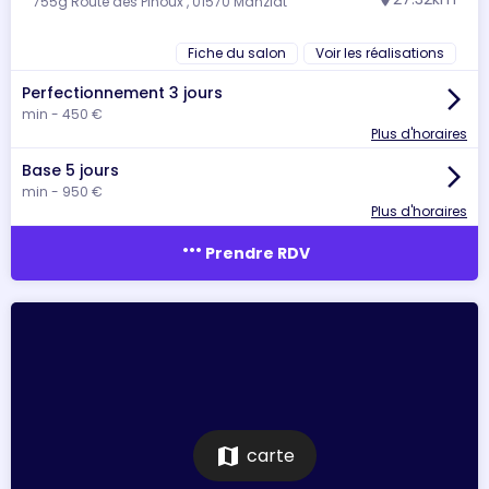
755g Route des Pinoux , 01570 Manziat
location_on
Fiche du salon
Voir les réalisations
Perfectionnement 3 jours
arrow_forward_ios
min - 450 €
Plus d'horaires
Base 5 jours
arrow_forward_ios
min - 950 €
Plus d'horaires
more_horiz
Prendre RDV
map
carte