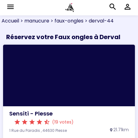
menu
search
perm_identity
Accueil
> manucure
> faux-ongles
> derval-44
Réservez votre Faux ongles à Derval
Sensítì - Plesse
star
star
star
star
star_half
(19 votes)
21.71km
1 Rue du Paradis , 44630 Plesse
location_on