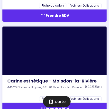
Fiche du salon
Voir les réalisations
more_horiz
Prendre RDV
Carine esthétique - Moisdon-la-Rivière
22.63km
44520 Place de l'Église , 44520 Moisdon-la-Rivière
location_on
Fiche du salon
Voir les réalisations
map
carte
more_horiz
Prendre RDV