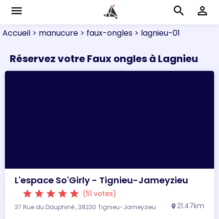
menu
search
perm_identity
Accueil
> manucure
> faux-ongles
> lagnieu-01
Réservez votre Faux ongles à Lagnieu
L'espace So'Girly - Tignieu-Jameyzieu
star
star
star
star
star
(51 votes)
21.47km
37 Rue du Dauphiné , 38230 Tignieu-Jameyzieu
location_on