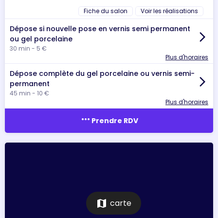
Fiche du salon
Voir les réalisations
Dépose si nouvelle pose en vernis semi permanent
arrow_forward_ios
ou gel porcelaine
30 min - 5 €
Plus d'horaires
Dépose complète du gel porcelaine ou vernis semi-
arrow_forward_ios
permanent
45 min - 10 €
Plus d'horaires
more_horiz
Prendre RDV
map
carte