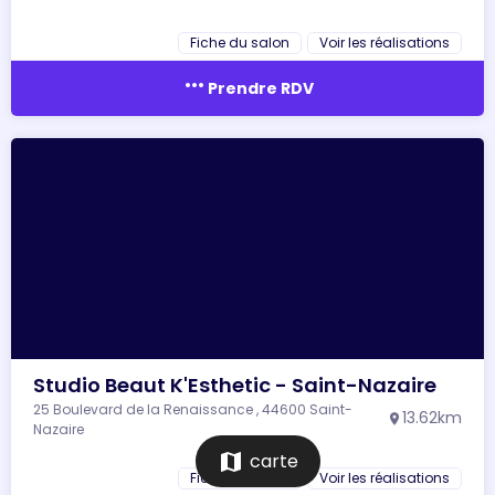
Fiche du salon
Voir les réalisations
more_horiz
Prendre RDV
Studio Beaut K'Esthetic - Saint-Nazaire
25 Boulevard de la Renaissance , 44600 Saint-
13.62km
location_on
Nazaire
map
carte
Fiche du salon
Voir les réalisations