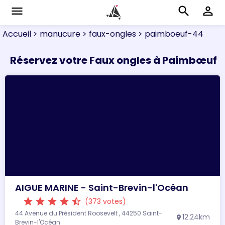
menu
search
perm_identity
Accueil
> manucure
> faux-ongles
> paimboeuf-44
Réservez votre Faux ongles à Paimbœuf
AIGUE MARINE - Saint-Brevin-l'Océan
star
star
star
star
star_half
(373 votes)
44 Avenue du Président Roosevelt , 44250 Saint-
12.24km
location_on
Brevin-l'Océan