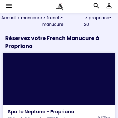
menu
search
perm_identity
Accueil
> manucure
> french-
> propriano-
manucure
20
Réservez votre French Manucure à
Propriano
Spa Le Neptune - Propriano
301m