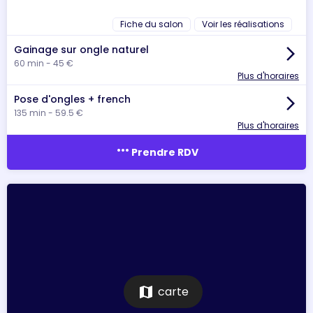
Fiche du salon
Voir les réalisations
Gainage sur ongle naturel
arrow_forward_ios
60 min - 45 €
Plus d'horaires
Pose d'ongles + french
arrow_forward_ios
135 min - 59.5 €
Plus d'horaires
more_horiz
Prendre RDV
map
carte