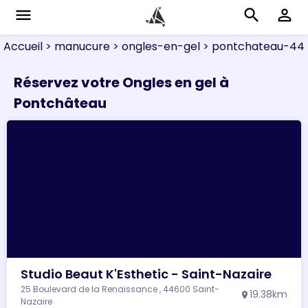
menu
search
perm_identity
Accueil
> manucure
> ongles-en-gel
> pontchateau-44
Réservez votre Ongles en gel à
Pontchâteau
Studio Beaut K'Esthetic - Saint-Nazaire
25 Boulevard de la Renaissance , 44600 Saint-
19.38km
location_on
Nazaire