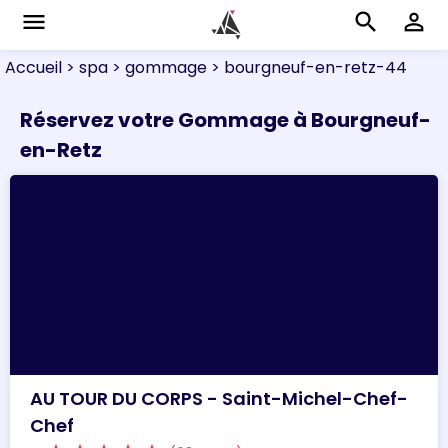
menu
search
perm_identity
Accueil
> spa
> gommage
> bourgneuf-en-retz-44
Réservez votre Gommage à Bourgneuf-
en-Retz
AU TOUR DU CORPS - Saint-Michel-Chef-
Chef