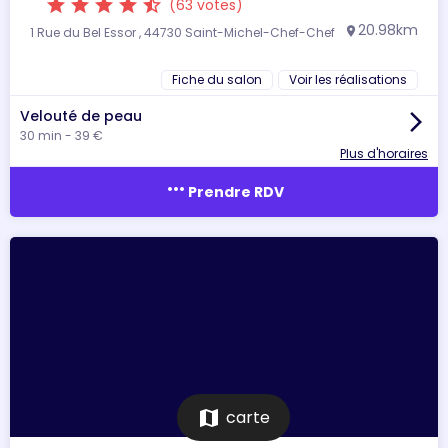
star
star
star
star
star_half
(63 votes)
20.98km
1 Rue du Bel Essor , 44730 Saint-Michel-Chef-Chef
location_on
Fiche du salon
Voir les réalisations
Velouté de peau
arrow_forward_ios
30 min - 39 €
Plus d'horaires
more_horiz
Prendre RDV
map
carte