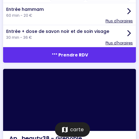
Entrée hammam
arrow_forward_ios
60 min - 20 €
Plus d'horaires
Entrée + dose de savon noir et de soin visage
arrow_forward_ios
30 min - 36 €
Plus d'horaires
more_horiz
Prendre RDV
map
carte
Ap_beauty38 - Grenoble