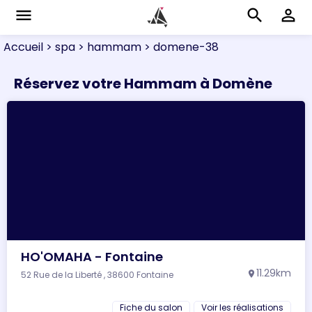
menu
search
perm_identity
Accueil
> spa
> hammam
> domene-38
Réservez votre Hammam à Domène
HO'OMAHA - Fontaine
11.29km
52 Rue de la Liberté , 38600 Fontaine
location_on
Fiche du salon
Voir les réalisations