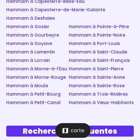
Hammam à Capesterre-Belle-Eau
Hammam à Capesterre-de-Marie-Galante
Hammam à Deshaies
Hammam à Gosier
Hammam à Pointe-à-Pitre
Hammam à Gourbeyre
Hammam à Pointe-Noire
Hammam à Goyave
Hammam à Port-Louis
Hammam à Lamentin
Hammam à Saint-Claude
Hammam à Lorrain
Hammam à Saint-François
Hammam à Morne-à-l'Eau
Hammam à Saint-Pierre
Hammam à Morne-Rouge
Hammam à Sainte-Anne
Hammam à Moule
Hammam à Sainte-Rose
Hammam à Petit-Bourg
Hammam à Trois-Rivières
Hammam à Petit-Canal
Hammam à Vieux-Habitants
Recherches fréquentes
map
carte