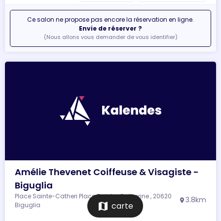
Ce salon ne propose pas encore la réservation en ligne.
Envie de réserver ?
(Nous allons vous demander de vous identifier)
Amélie Thevenet Coiffeuse & Visagiste -
Biguglia
Place Sainte-Catheri Place Sainte-Catherine , 20620
3.8km
location_on
map
carte
Biguglia