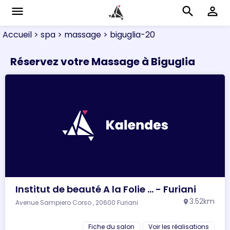
menu
search
perm_identity
Accueil
> spa
> massage
> biguglia-20
Réservez votre Massage à Biguglia
Institut de beauté A la Folie ... - Furiani
3.52km
Avenue Sampiero Corso , 20600 Furiani
location_on
Fiche du salon
Voir les réalisations