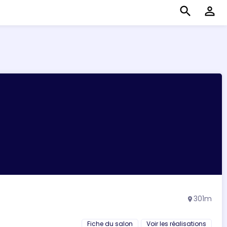
search
perm_identity
301m
location_on
Fiche du salon
Voir les réalisations