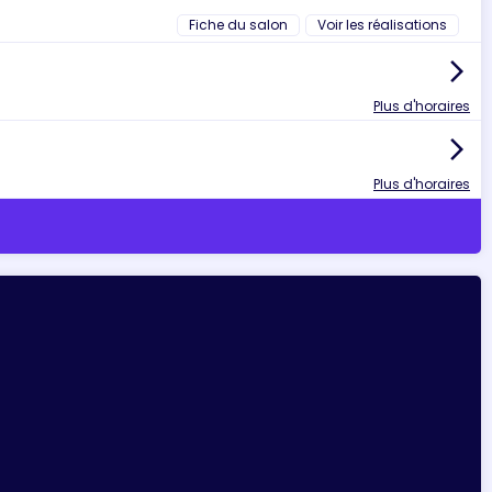
Fiche du salon
Voir les réalisations
arrow_forward_ios
Plus d'horaires
arrow_forward_ios
Plus d'horaires