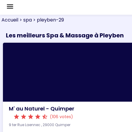
menu
Accueil
> spa
> pleyben-29
Les meilleurs Spa & Massage à Pleyben
M' au Naturel - Quimper
star
star
star
star
star_half
(106 votes)
9 ter Rue Laennec , 29000 Quimper