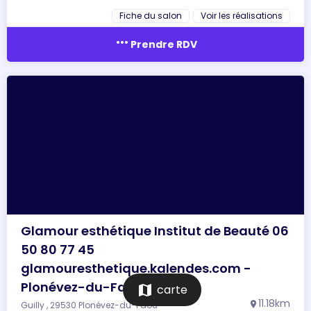
Fiche du salon
Voir les réalisations
more_horiz
Prendre RDV
Glamour esthétique Institut de Beauté 06
50 80 77 45
glamouresthetique.kalendes.com -
Plonévez-du-Faou
map
carte
11.18km
Guilly , 29530 Plonévez-du-Faou
location_on