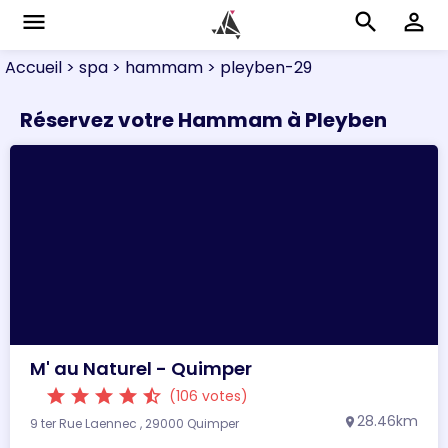
menu
search
perm_identity
Accueil
> spa
> hammam
> pleyben-29
Réservez votre Hammam à Pleyben
M' au Naturel - Quimper
star
star
star
star
star_half
(106 votes)
28.46km
9 ter Rue Laennec , 29000 Quimper
location_on