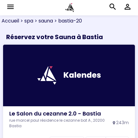
menu
search
perm_identity
Accueil
> spa
> sauna
> bastia-20
Réservez votre Sauna à Bastia
Le Salon du cezanne 2.0 - Bastia
rue marcel paul résidence le cezanne bat A , 20200
243m
location_on
Bastia