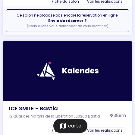
Fiche du salon
Voir les réalisations
Ce salon ne propose pas encore la réservation en ligne.
Envie de réserver ?
(Nous allons vous demander de vous identifier)
ICE SMILE - Bastia
389m
12 Quai des Martyrs de la Libération , 20200 Bastia
location_on
map
carte
Fiche du salon
Voir les réalisations