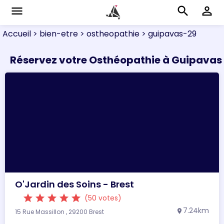
menu
search
perm_identity
Accueil
> bien-etre
> ostheopathie
> guipavas-29
Réservez votre Osthéopathie à Guipavas
O'Jardin des Soins - Brest
star
star
star
star
star
(50 votes)
7.24km
15 Rue Massillon , 29200 Brest
location_on