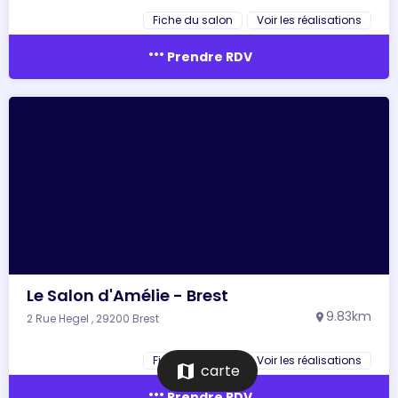
Fiche du salon
Voir les réalisations
more_horiz
Prendre RDV
Le Salon d'Amélie - Brest
9.83km
2 Rue Hegel , 29200 Brest
location_on
Fiche du salon
Voir les réalisations
map
carte
more_horiz
Prendre RDV