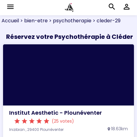
menu
search
perm_identity
Accueil
> bien-etre
> psychotherapie
> cleder-29
Réservez votre Psychothérapie à Cléder
Institut Aesthetic - Plounéventer
star
star
star
star
star
(25 votes)
18.63km
Inizibian , 29400 Plounéventer
location_on