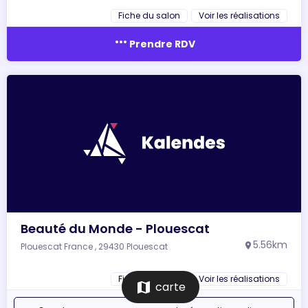
Fiche du salon
Voir les réalisations
more_horiz
Prendre RDV
Beauté du Monde - Plouescat
5.56km
Plouescat France , 29430 Plouescat
location_on
Fiche du salon
Voir les réalisations
map
carte