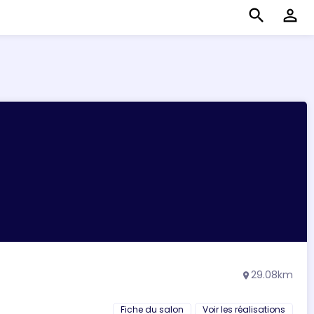
search
perm_identity
29.08km
location_on
Fiche du salon
Voir les réalisations