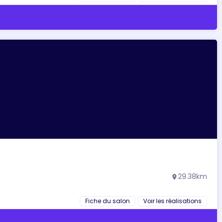
29.38km
location_on
Fiche du salon
Voir les réalisations