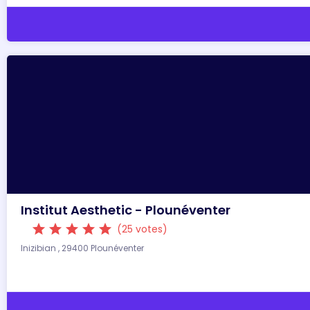
Institut Aesthetic - Plounéventer
star
star
star
star
star
(25 votes)
Inizibian , 29400 Plounéventer