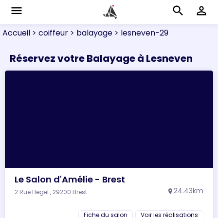
menu
search
perm_identity
Accueil
> coiffeur
> balayage
> lesneven-29
Réservez votre Balayage à Lesneven
Le Salon d'Amélie - Brest
24.43km
2 Rue Hegel , 29200 Brest
location_on
Fiche du salon
Voir les réalisations