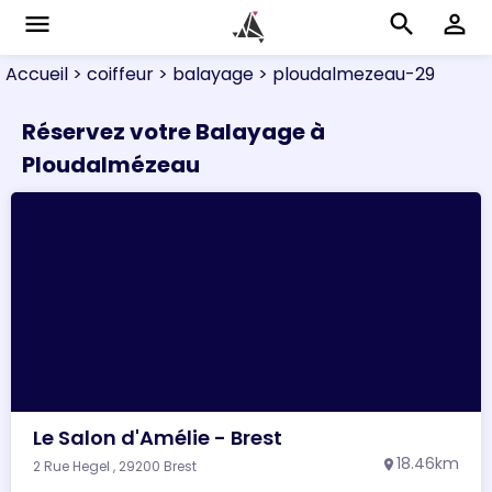
menu
search
perm_identity
Accueil
> coiffeur
> balayage
> ploudalmezeau-29
Réservez votre Balayage à
Ploudalmézeau
Le Salon d'Amélie - Brest
18.46km
2 Rue Hegel , 29200 Brest
location_on