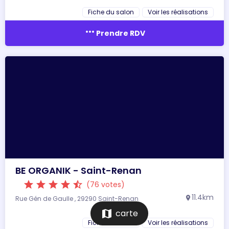
Fiche du salon
Voir les réalisations
more_horiz
Prendre RDV
BE ORGANIK - Saint-Renan
star
star
star
star
star_half
(76 votes)
11.4km
Rue Gén de Gaulle , 29290 Saint-Renan
location_on
map
carte
Fiche du salon
Voir les réalisations