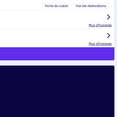
Fiche du salon
Voir les réalisations
arrow_forward_ios
Plus d'horaires
arrow_forward_ios
Plus d'horaires