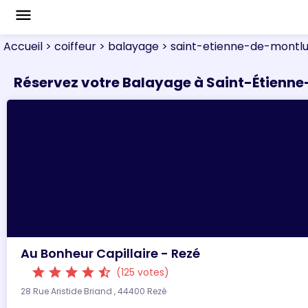
menu
Accueil
> coiffeur
> balayage
> saint-etienne-de-montl
Réservez votre Balayage à Saint-Étienn
Au Bonheur Capillaire - Rezé
star
star
star
star
star_half
(125 votes)
28 Rue Aristide Briand , 44400 Rezé