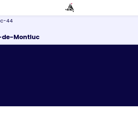
uc-44
e-de-Montluc