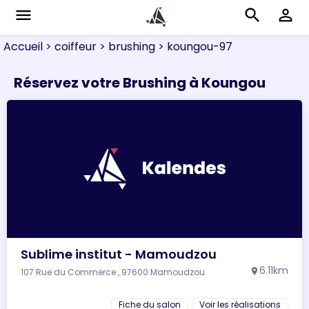
menu
search
perm_identity
Accueil
> coiffeur
> brushing
> koungou-97
Réservez votre Brushing à Koungou
Sublime institut - Mamoudzou
6.11km
107 Rue du Commerce , 97600 Mamoudzou
location_on
Fiche du salon
Voir les réalisations