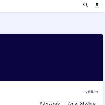
search
perm_identity
6.11km
location_on
Fiche du salon
Voir les réalisations