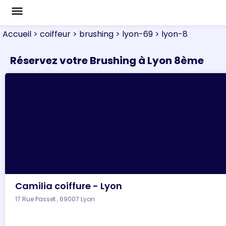
menu
Accueil
> coiffeur
> brushing
> lyon-69
> lyon-8
Réservez votre Brushing à Lyon 8ème
Camilia coiffure - Lyon
17 Rue Passet , 69007 Lyon