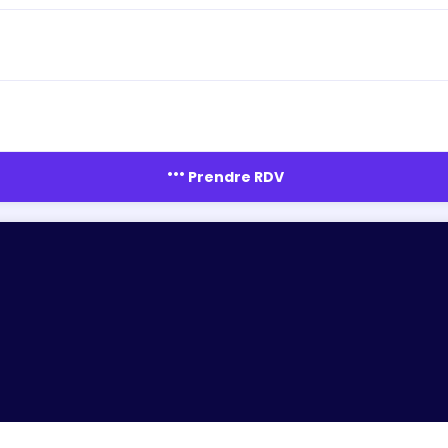
more_horiz
Prendre RDV