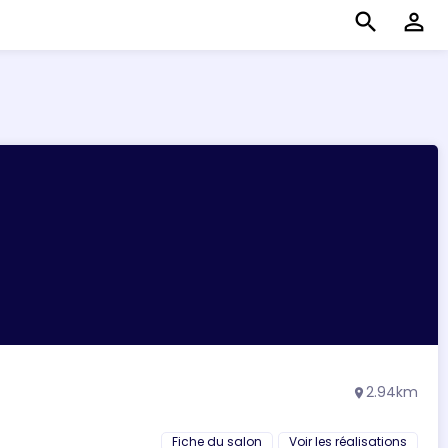
search
perm_identity
2.94km
location_on
Fiche du salon
Voir les réalisations