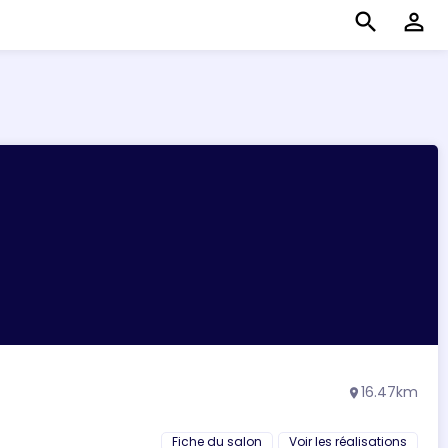
search
perm_identity
16.47km
location_on
Fiche du salon
Voir les réalisations