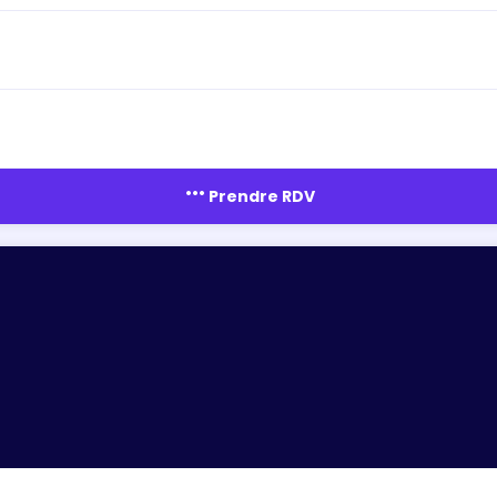
more_horiz
Prendre RDV