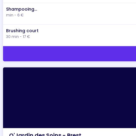
Shampooing...
min - 6 €
Brushing court
30 min - 17 €
O'Jardin des Soins - Brest