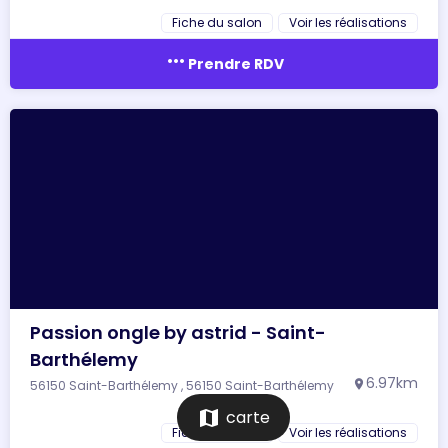
Fiche du salon
Voir les réalisations
more_horiz
Prendre RDV
Passion ongle by astrid - Saint-
Barthélemy
6.97km
56150 Saint-Barthélemy , 56150 Saint-Barthélemy
location_on
map
carte
Fiche du salon
Voir les réalisations