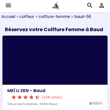
menu
search
perm_identity
Accueil
> coiffeur
> coiffure-femme
> baud-56
Réservez votre Coiffure Femme à Baud
MEÏ LI ZEN - Baud
star
star
star
star
star_half
(408 votes)
990m
8 Rue des Fontaines , 56150 Baud
location_on