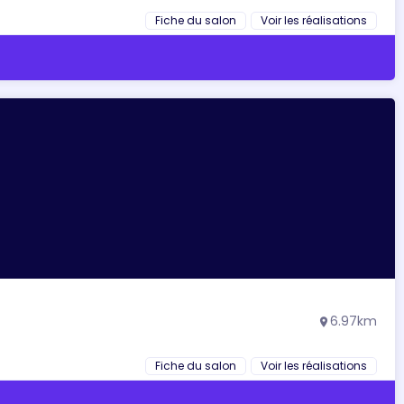
Fiche du salon
Voir les réalisations
6.97km
location_on
Fiche du salon
Voir les réalisations