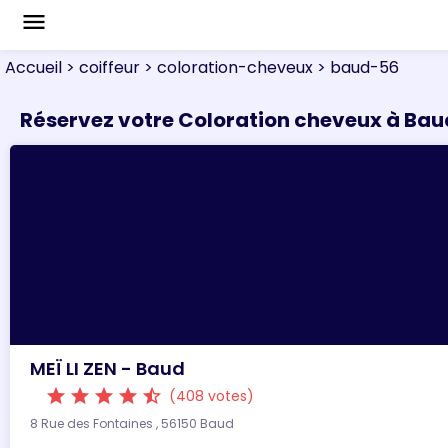
menu
Accueil
> coiffeur
> coloration-cheveux
> baud-56
Réservez votre Coloration cheveux à Bau
MEÏ LI ZEN - Baud
star
star
star
star
star_half
(408 votes)
8 Rue des Fontaines , 56150 Baud