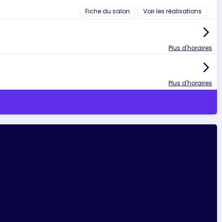
Fiche du salon
Voir les réalisations
arrow_forward_ios
Plus d'horaires
arrow_forward_ios
Plus d'horaires