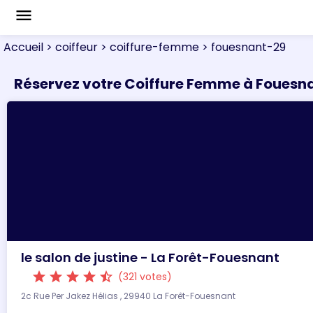
menu
Accueil
> coiffeur
> coiffure-femme
> fouesnant-29
Réservez votre Coiffure Femme à Fouesn
le salon de justine - La Forêt-Fouesnant
star
star
star
star
star_half
(321 votes)
2c Rue Per Jakez Hélias , 29940 La Forêt-Fouesnant