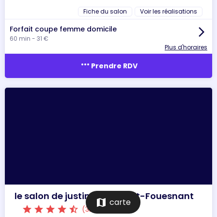
Fiche du salon
Voir les réalisations
Forfait coupe femme domicile
arrow_forward_ios
60 min - 31 €
Plus d'horaires
more_horiz
Prendre RDV
le salon de justine - La Forêt-Fouesnant
map
carte
star
star
star
star
star_half
(321 votes)