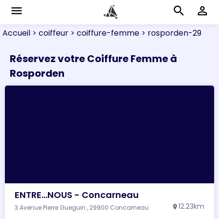
menu
search
perm_identity
Accueil
> coiffeur
> coiffure-femme
> rosporden-29
Réservez votre Coiffure Femme à
Rosporden
ENTRE...NOUS - Concarneau
12.23km
3 Avenue Pierre Gueguin , 29900 Concarneau
location_on