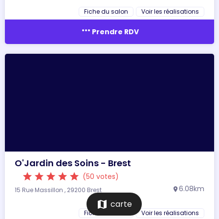
Fiche du salon
Voir les réalisations
more_horiz
Prendre RDV
O'Jardin des Soins - Brest
star
star
star
star
star
(50 votes)
6.08km
15 Rue Massillon , 29200 Brest
location_on
map
carte
Fiche du salon
Voir les réalisations