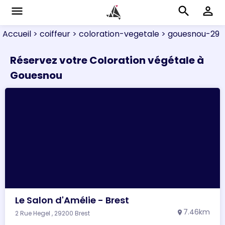
menu
search
perm_identity
Accueil
> coiffeur
> coloration-vegetale
> gouesnou-29
Réservez votre Coloration végétale à
Gouesnou
Le Salon d'Amélie - Brest
7.46km
2 Rue Hegel , 29200 Brest
location_on