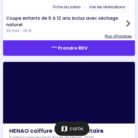
Fiche du salon
Voir les réalisations
Coupe enfants de 6 à 12 ans inclus avec séchage
arrow_forward_ios
naturel
30 min - 25 €
Plus d'horaires
more_horiz
Prendre RDV
map
carte
HENAO coiffure - Ferney-Voltaire
Centre Commercial Es Route de Meyrin , 01210