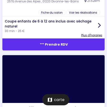
21.52km
257b Avenue des Alpes , 01220 Divonne-les-Bains
location_on
Fiche du salon
Voir les réalisations
Coupe enfants de 6 à 12 ans inclus avec séchage
arrow_forward_ios
naturel
30 min - 25 €
Plus d'horaires
more_horiz
Prendre RDV
map
carte