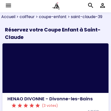
menu
search
perm_identity
Accueil
> coiffeur
> coupe-enfant
> saint-claude-39
Réservez votre Coupe Enfant à Saint-
Claude
HENAO DIVONNE - Divonne-les-Bains
star
star
star
star
star
(3 votes)