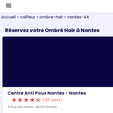
menu
Accueil
> coiffeur
> ombre-hair
> nantes-44
Réservez votre Ombré Hair à Nantes
Centre Anti Poux Nantes - Nantes
star
star
star
star
star_half
(301 votes)
4 Rue des Herses , 44200 Nantes