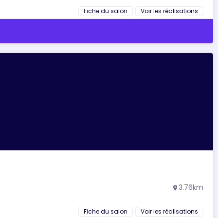
Fiche du salon
Voir les réalisations
3.76km
location_on
Fiche du salon
Voir les réalisations