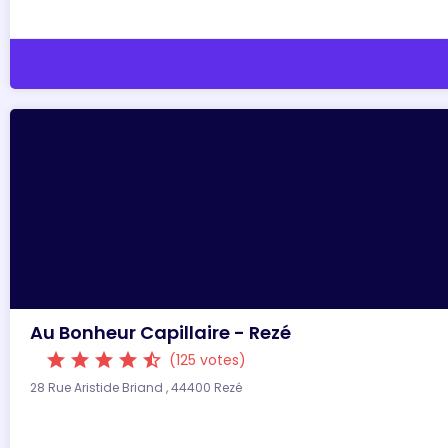
Au Bonheur Capillaire - Rezé
star
star
star
star
star_half
(125 votes)
28 Rue Aristide Briand , 44400 Rezé