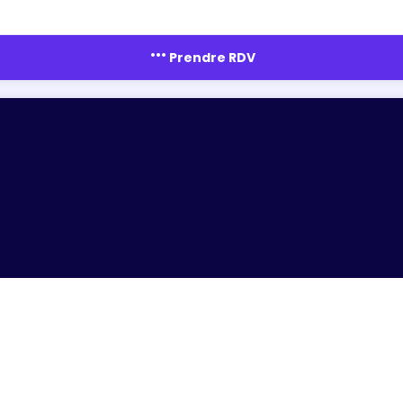
more_horiz
Prendre RDV