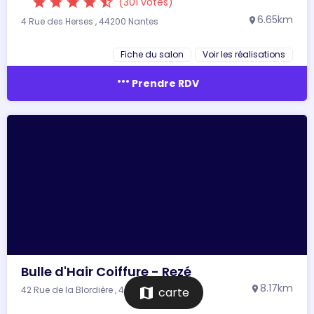
star
star
star
star
star_half
(301 votes)
6.65km
4 Rue des Herses , 44200 Nantes
location_on
Fiche du salon
Voir les réalisations
more_horiz
Prendre RDV
Bulle d'Hair Coiffure - Rezé
8.17km
42 Rue de la Blordière , 44400 Rezé
location_on
map
carte