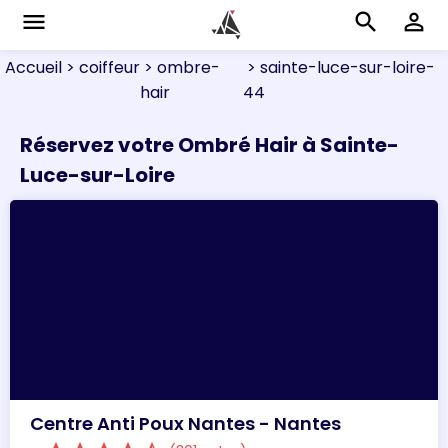
menu
search
perm_identity
Accueil
> coiffeur
> ombre-
> sainte-luce-sur-loire-
hair
44
Réservez votre Ombré Hair à Sainte-
Luce-sur-Loire
Centre Anti Poux Nantes - Nantes