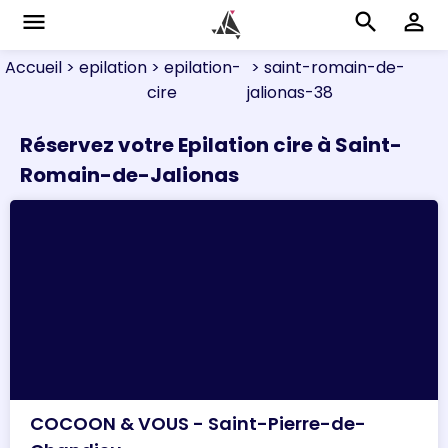
menu
search
perm_identity
Accueil
> epilation
> epilation-
> saint-romain-de-
cire
jalionas-38
Réservez votre Epilation cire à Saint-
Romain-de-Jalionas
COCOON & VOUS - Saint-Pierre-de-