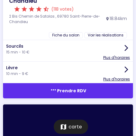
Chandieu
star
star
star
star
star_half
(118 votes)
2 Bis Chemin de Satolas , 69780 Saint-Pierre-de-
18.84km
location_on
Chandieu
Fiche du salon
Voir les réalisations
Sourcils
arrow_forward_ios
15 min - 10 €
Plus d'horaires
Lèvre
arrow_forward_ios
10 min - 9 €
Plus d'horaires
more_horiz
Prendre RDV
map
carte