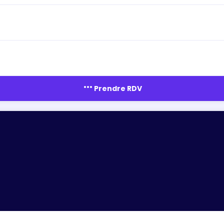
more_horiz
Prendre RDV