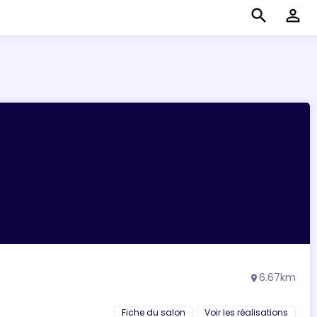
search
perm_identity
6.67km
location_on
Fiche du salon
Voir les réalisations