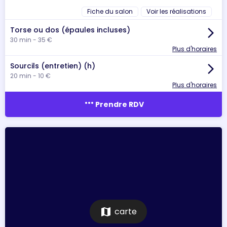
Fiche du salon
Voir les réalisations
Torse ou dos (épaules incluses)
arrow_forward_ios
30 min - 35 €
Plus d'horaires
Sourcils (entretien) (h)
arrow_forward_ios
20 min - 10 €
Plus d'horaires
more_horiz
Prendre RDV
map
carte