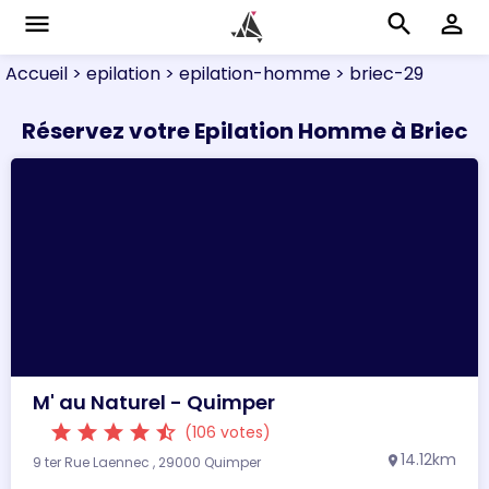
menu
search
perm_identity
Accueil
> epilation
> epilation-homme
> briec-29
Réservez votre Epilation Homme à Briec
M' au Naturel - Quimper
star
star
star
star
star_half
(106 votes)
14.12km
9 ter Rue Laennec , 29000 Quimper
location_on