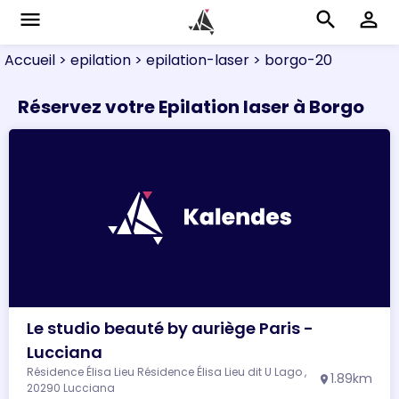
menu
search
perm_identity
Accueil
> epilation
> epilation-laser
> borgo-20
Réservez votre Epilation laser à Borgo
Le studio beauté by auriège Paris -
Lucciana
Résidence Élisa Lieu Résidence Élisa Lieu dit U Lago ,
1.89km
location_on
20290 Lucciana