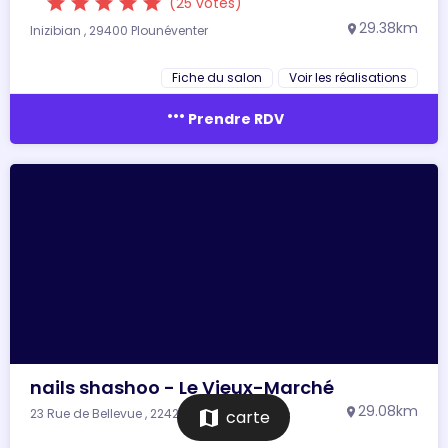
star
star
star
star
star
(25 votes)
29.38km
Inizibian , 29400 Plounéventer
location_on
Fiche du salon
Voir les réalisations
more_horiz
Prendre RDV
nails shashoo - Le Vieux-Marché
29.08km
23 Rue de Bellevue , 22420 Le Vieux-Marché
location_on
map
carte