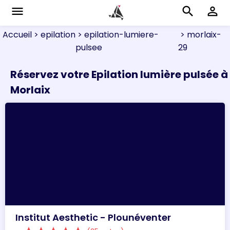
menu
search
perm_identity
Accueil
> epilation
> epilation-lumiere-
> morlaix-
pulsee
29
Réservez votre Epilation lumière pulsée à
Morlaix
Institut Aesthetic - Plounéventer