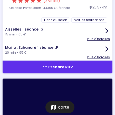
star
star
star
star
star
(2 votes)
25.57km
Rue de la Porte Calon , 44350 Guérande
location_on
Fiche du salon
Voir les réalisations
Aisselles 1 séance lp
arrow_forward_ios
15 min - 65 €
Plus d'horaires
Maillot Echancré 1 séance LP
arrow_forward_ios
20 min - 95 €
Plus d'horaires
more_horiz
Prendre RDV
map
carte