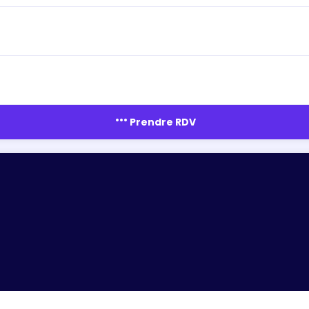
more_horiz
Prendre RDV