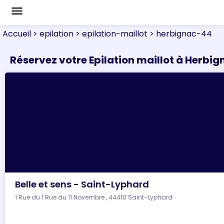
menu
Accueil
> epilation
> epilation-maillot
> herbignac-44
Réservez votre Epilation maillot à Herbig
Belle et sens - Saint-Lyphard
1 Rue du 1 Rue du 11 Novembre , 44410 Saint-Lyphard