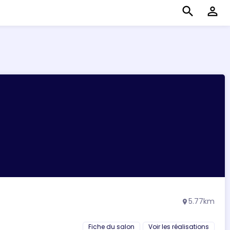
search
perm_identity
5.77km
location_on
Fiche du salon
Voir les réalisations