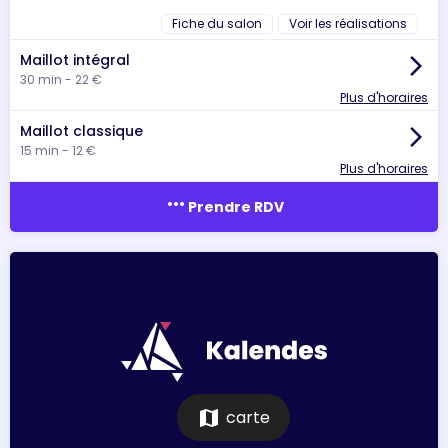
Fiche du salon
Voir les réalisations
Maillot intégral
arrow_forward_ios
30 min - 22 €
Plus d'horaires
Maillot classique
arrow_forward_ios
15 min - 12 €
Plus d'horaires
more_horiz
Prendre RDV
map
carte