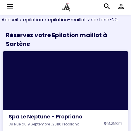
menu
search
perm_identity
Accueil
> epilation
> epilation-maillot
> sartene-20
Réservez votre Epilation maillot à
Sartène
Spa Le Neptune - Propriano
8.28km
39 Rue du 9 Septembre , 20110 Propriano
location_on