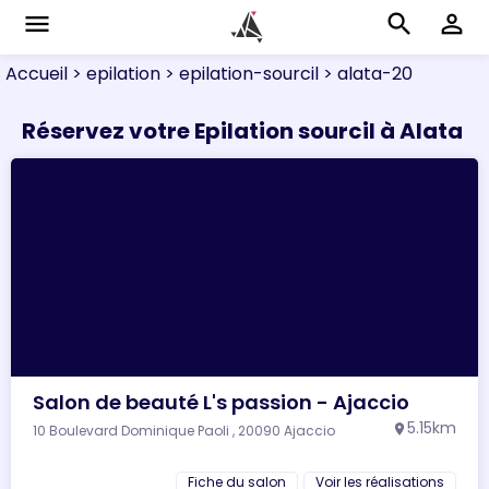
menu
search
perm_identity
Accueil
> epilation
> epilation-sourcil
> alata-20
Réservez votre Epilation sourcil à Alata
Salon de beauté L's passion - Ajaccio
5.15km
10 Boulevard Dominique Paoli , 20090 Ajaccio
location_on
Fiche du salon
Voir les réalisations