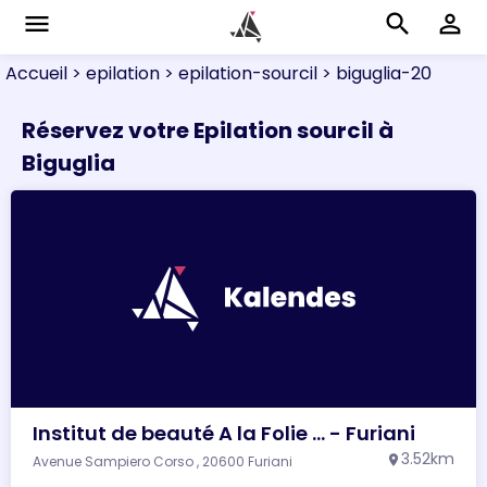
menu
search
perm_identity
Accueil
> epilation
> epilation-sourcil
> biguglia-20
Réservez votre Epilation sourcil à
Biguglia
Institut de beauté A la Folie ... - Furiani
3.52km
Avenue Sampiero Corso , 20600 Furiani
location_on