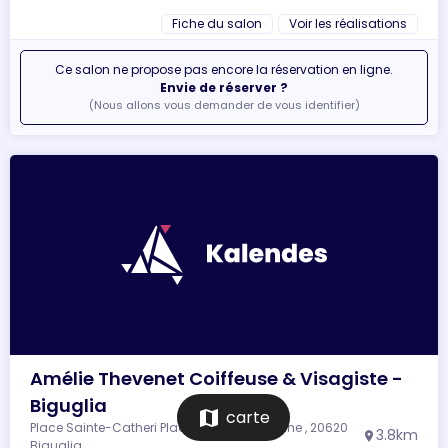
Fiche du salon
Voir les réalisations
Ce salon ne propose pas encore la réservation en ligne.
Envie de réserver ?
(Nous allons vous demander de vous identifier)
Amélie Thevenet Coiffeuse & Visagiste -
Biguglia
map
carte
Place Sainte-Catheri Place Sainte-Catherine , 20620
3.8km
location_on
Biguglia