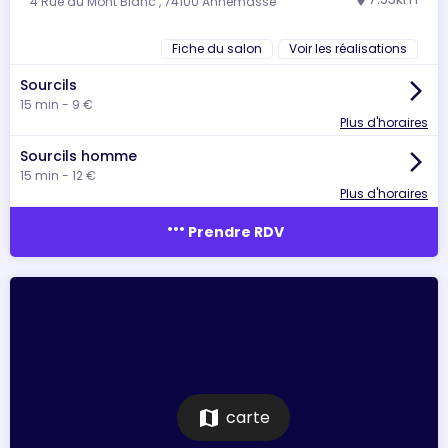
4 Rue du Mont Blanc , 74100 Annemasse
location_on
Fiche du salon
Voir les réalisations
Sourcils
arrow_forward_ios
15 min - 9 €
Plus d'horaires
Sourcils homme
arrow_forward_ios
15 min - 12 €
Plus d'horaires
more_horiz
Prendre RDV
map
carte