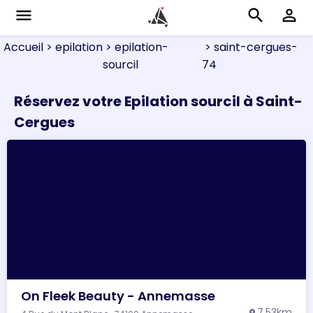
menu
search
perm_identity
Accueil
> epilation
> epilation-
> saint-cergues-
sourcil
74
Réservez votre Epilation sourcil à Saint-
Cergues
On Fleek Beauty - Annemasse
7.53km