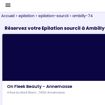
menu
Accueil
> epilation
> epilation-sourcil
> ambilly-74
Réservez votre Epilation sourcil à Ambilly
On Fleek Beauty - Annemasse
4 Rue du Mont Blanc , 74100 Annemasse