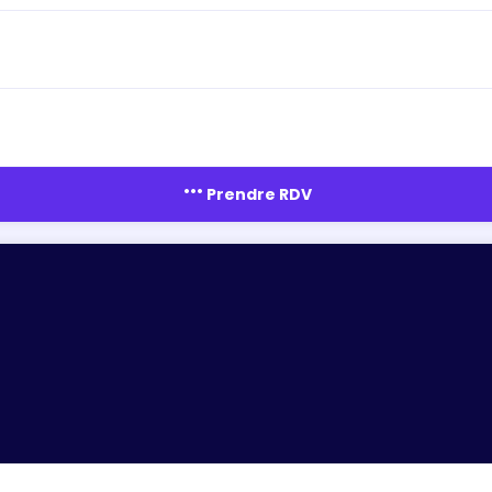
more_horiz
Prendre RDV