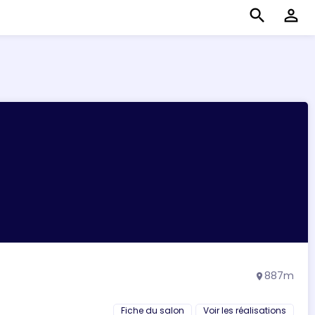
search
perm_identity
887m
location_on
Fiche du salon
Voir les réalisations