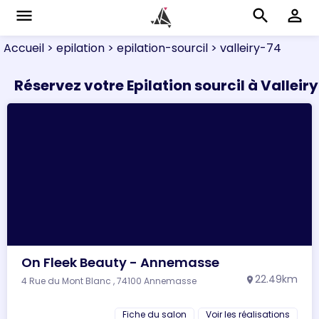
menu
search
perm_identity
Accueil
> epilation
> epilation-sourcil
> valleiry-74
Réservez votre Epilation sourcil à Valleiry
On Fleek Beauty - Annemasse
22.49km
4 Rue du Mont Blanc , 74100 Annemasse
location_on
Fiche du salon
Voir les réalisations