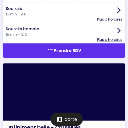
Sourcils
arrow_forward_ios
15 min - 9 €
Plus d'horaires
Sourcils homme
arrow_forward_ios
15 min - 12 €
Plus d'horaires
more_horiz
Prendre RDV
map
carte
Infiniment belle - Cruseilles