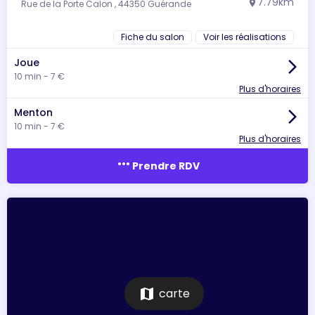
7.79km
Rue de la Porte Calon , 44350 Guérande
location_on
Fiche du salon
Voir les réalisations
Joue
arrow_forward_ios
10 min - 7 €
Plus d'horaires
Menton
arrow_forward_ios
10 min - 7 €
Plus d'horaires
more_horiz
Prendre RDV
map
carte