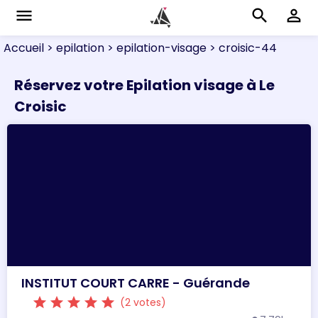
menu
search
perm_identity
Accueil
> epilation
> epilation-visage
> croisic-44
Réservez votre Epilation visage à Le
Croisic
INSTITUT COURT CARRE - Guérande
star
star
star
star
star
(2 votes)