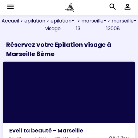
menu
search
perm_identity
Accueil
> epilation
> epilation-
> marseille-
> marseille-
visage
13
13008
Réservez votre Epilation visage à
Marseille 8ème
Eveil ta beauté - Marseille
8.07km