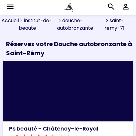
menu
search
perm_identity
Accueil
> institut-de-
> douche-
> saint-
beaute
autobronzante
remy-71
Réservez votre Douche autobronzante à
Saint-Rémy
Ps beauté - Châtenoy-le-Royal