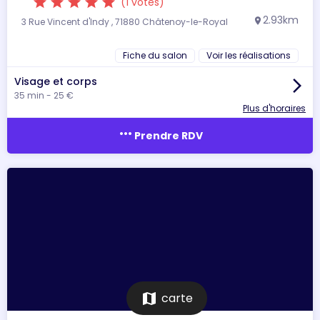
star
star
star
star
star
(1 votes)
2.93km
3 Rue Vincent d'Indy , 71880 Châtenoy-le-Royal
location_on
Fiche du salon
Voir les réalisations
Visage et corps
arrow_forward_ios
35 min - 25 €
Plus d'horaires
more_horiz
Prendre RDV
map
carte